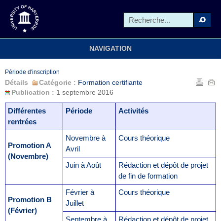
NAVIGATION
Période d'inscription
Détails
Catégorie :
Formation certifiante
Publication :
1 septembre 2016
Différentes
Période
Activités
rentrées
Novembre à
Cours théorique
Promotion A
Avril
(Novembre)
Juin à Août
Rédaction et dépôt de projet
de fin de formation
Février à
Cours théorique
Promotion B
Juillet
(Février)
Septembre à
Rédaction et dépôt de projet